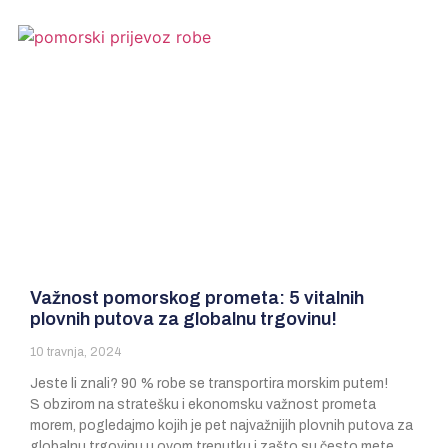
Važnost pomorskog prometa: 5 vitalnih
plovnih putova za globalnu trgovinu!
10 travnja, 2024
Jeste li znali? 90 % robe se transportira morskim putem!
S obzirom na stratešku i ekonomsku važnost prometa
morem, pogledajmo kojih je pet najvažnijih plovnih putova za
globalnu trgovinu u ovom trenutku i zašto su često mete