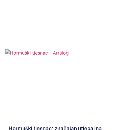
Novosti iz svijeta
logistike
Hormuški tjesnac: značajan utjecaj na