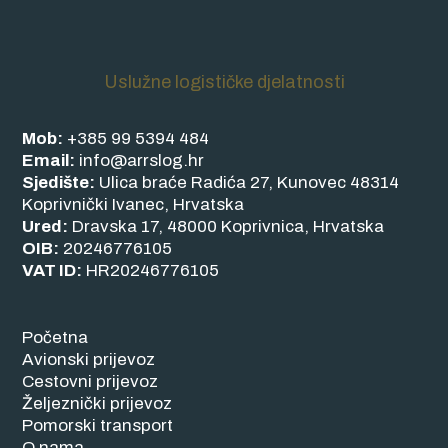
Uslužne logističke djelatnosti
Mob:
+385 99 5394 484
Email:
info@arrslog.hr
Sjedište:
Ulica braće Radića 27, Kunovec 48314
Koprivnički Ivanec, Hrvatska
Ured:
Dravska 17, 48000 Koprivnica, Hrvatska
OIB:
20246776105
VAT ID:
HR20246776105
Početna
Avionski prijevoz
Cestovni prijevoz
Željeznički prijevoz
Pomorski transport
O nama