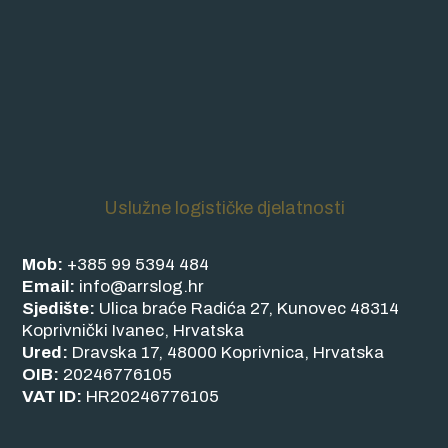
Uslužne logističke djelatnosti
Mob:
+385 99 5394 484
Email:
info@arrslog.hr
Sjedište:
Ulica braće Radića 27, Kunovec 48314
Koprivnički Ivanec, Hrvatska
Ured:
Dravska 17, 48000 Koprivnica, Hrvatska
OIB:
20246776105
VAT ID:
HR20246776105