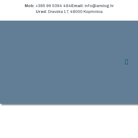
Mob:
+385 99 5394 484
Email:
info@arrslog.hr
Ured:
Dravska 17, 48000 Koprivnica
OPĆI UVJETI
O nama