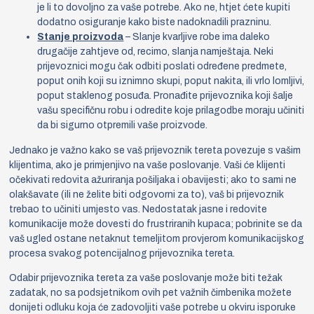
je li to dovoljno za vaše potrebe. Ako ne, htjet ćete kupiti
dodatno osiguranje kako biste nadoknadili prazninu.
Stanje proizvoda
– Slanje kvarljive robe ima daleko
drugačije zahtjeve od, recimo, slanja namještaja. Neki
prijevoznici mogu čak odbiti poslati određene predmete,
poput onih koji su iznimno skupi, poput nakita, ili vrlo lomljivi,
poput staklenog posuđa. Pronađite prijevoznika koji šalje
vašu specifičnu robu i odredite koje prilagodbe moraju učiniti
da bi sigurno otpremili vaše proizvode.
Jednako je važno kako se vaš prijevoznik tereta povezuje s vašim
klijentima, ako je primjenjivo na vaše poslovanje. Vaši će klijenti
očekivati ​​redovita ažuriranja pošiljaka i obavijesti; ako to sami ne
olakšavate (ili ne želite biti odgovorni za to), vaš bi prijevoznik
trebao to učiniti umjesto vas. Nedostatak jasne i redovite
komunikacije može dovesti do frustriranih kupaca; pobrinite se da
vaš ugled ostane netaknut temeljitom provjerom komunikacijskog
procesa svakog potencijalnog prijevoznika tereta.
Odabir prijevoznika tereta za vaše poslovanje može biti težak
zadatak, no sa podsjetnikom ovih pet važnih čimbenika možete
donijeti odluku koja će zadovoljiti vaše potrebe u okviru isporuke