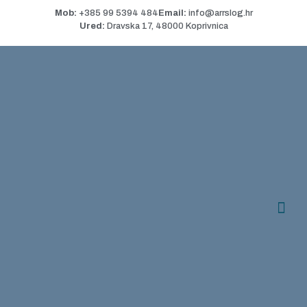
Mob:
+385 99 5394 484
Email:
info@arrslog.hr
Ured:
Dravska 17, 48000 Koprivnica
OPĆI UVJETI