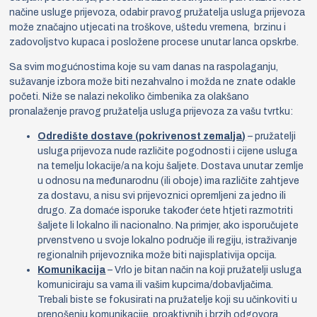
načine usluge prijevoza, odabir pravog pružatelja usluga prijevoza
može značajno utjecati na troškove, uštedu vremena, brzinu i
zadovoljstvo kupaca i posložene procese unutar lanca opskrbe.
Sa svim mogućnostima koje su vam danas na raspolaganju,
sužavanje izbora može biti nezahvalno i možda ne znate odakle
početi. Niže se nalazi nekoliko čimbenika za olakšano
pronalaženje pravog pružatelja usluga prijevoza za vašu tvrtku:
Odredište dostave (pokrivenost zemalja)
– pružatelji
usluga prijevoza nude različite pogodnosti i cijene usluga
na temelju lokacije/a na koju šaljete. Dostava unutar zemlje
u odnosu na međunarodnu (ili oboje) ima različite zahtjeve
za dostavu, a nisu svi prijevoznici opremljeni za jedno ili
drugo. Za domaće isporuke također ćete htjeti razmotriti
šaljete li lokalno ili nacionalno. Na primjer, ako isporučujete
prvenstveno u svoje lokalno područje ili regiju, istraživanje
regionalnih prijevoznika može biti najisplativija opcija.
Komunikacija
– Vrlo je bitan način na koji pružatelji usluga
komuniciraju sa vama ili vašim kupcima/dobavljačima.
Trebali biste se fokusirati na pružatelje koji su učinkoviti u
prenošenju komunikacije, proaktivnih i brzih odgovora,