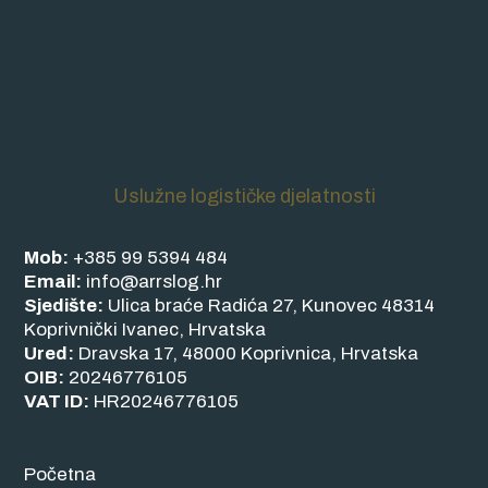
Uslužne logističke djelatnosti
Mob:
+385 99 5394 484
Email:
info@arrslog.hr
Sjedište:
Ulica braće Radića 27, Kunovec 48314
Koprivnički Ivanec, Hrvatska
Ured:
Dravska 17, 48000 Koprivnica, Hrvatska
OIB:
20246776105
VAT ID:
HR20246776105
Početna