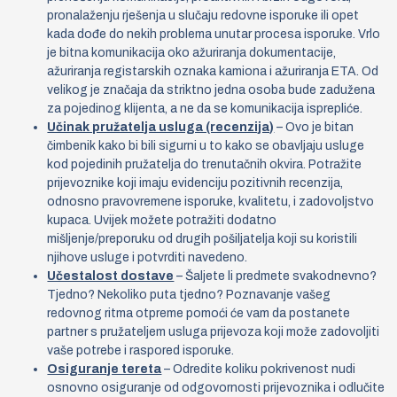
pronalaženju rješenja u slučaju redovne isporuke ili opet
kada dođe do nekih problema unutar procesa isporuke. Vrlo
je bitna komunikacija oko ažuriranja dokumentacije,
ažuriranja registarskih oznaka kamiona i ažuriranja ETA. Od
velikog je značaja da striktno jedna osoba bude zadužena
za pojedinog klijenta, a ne da se komunikacija isprepliće.
Učinak pružatelja usluga (recenzija)
– Ovo je bitan
čimbenik kako bi bili sigurni u to kako se obavljaju usluge
kod pojedinih pružatelja do trenutačnih okvira. Potražite
prijevoznike koji imaju evidenciju pozitivnih recenzija,
odnosno pravovremene isporuke, kvalitetu, i zadovoljstvo
kupaca. Uvijek možete potražiti dodatno
mišljenje/preporuku od drugih pošiljatelja koji su koristili
njihove usluge i potvrditi navedeno.
Učestalost dostave
– Šaljete li predmete svakodnevno?
Tjedno? Nekoliko puta tjedno? Poznavanje vašeg
redovnog ritma otpreme pomoći će vam da postanete
partner s pružateljem usluga prijevoza koji može zadovoljiti
vaše potrebe i raspored isporuke.
Osiguranje tereta
– Odredite koliku pokrivenost nudi
osnovno osiguranje od odgovornosti prijevoznika i odlučite